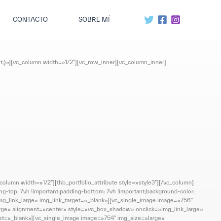
CONTACTO
SOBRE MÍ
t;}»][vc_column width=»1/2″][vc_row_inner][vc_column_inner]
umn width=»1/2″][thb_portfolio_attribute style=»style3″][/vc_column]
-top: 7vh !important;padding-bottom: 7vh !important;background-color:
mg_link_large» img_link_target=»_blank»][vc_single_image image=»756″
arge» alignment=»center» style=»vc_box_shadow» onclick=»img_link_large»
get=»_blank»][vc_single_image image=»754″ img_size=»large»