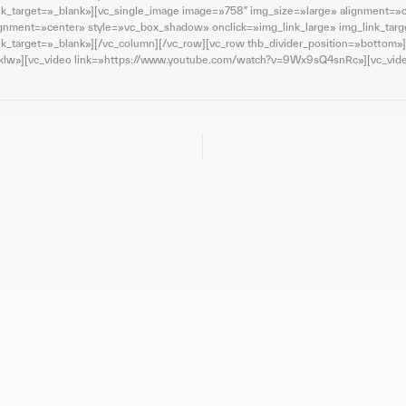
nk_target=»_blank»][vc_single_image image=»758″ img_size=»large» alignment=»
lignment=»center» style=»vc_box_shadow» onclick=»img_link_large» img_link_tar
nk_target=»_blank»][/vc_column][/vc_row][vc_row thb_divider_position=»bottom
Cklw»][vc_video link=»https://www.youtube.com/watch?v=9Wx9sQ4snRc»][vc_vi