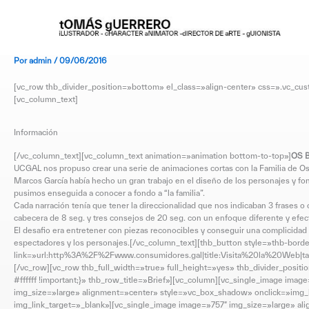
Ir
al
contenido
Por
admin
/
09/06/2016
[vc_row thb_divider_position=»bottom» el_class=»align-center» css=».vc_cus
[vc_column_text]
Información
[/vc_column_text][vc_column_text animation=»animation bottom-to-top»]
OS 
UCGAL nos propuso crear una serie de animaciones cortas con la Familia de Os
Marcos García había hecho un gran trabajo en el diseño de los personajes y f
pusimos enseguida a conocer a fondo a “la familia”.
Cada narración tenía que tener la direccionalidad que nos indicaban 3 frases 
cabecera de 8 seg. y tres consejos de 20 seg. con un enfoque diferente y efec
El desafio era entretener con piezas reconocibles y conseguir una complicidad f
espectadores y los personajes.[/vc_column_text][thb_button style=»thb-bord
link=»url:http%3A%2F%2Fwww.consumidores.gal|title:Visita%20la%20Web|targe
[/vc_row][vc_row thb_full_width=»true» full_height=»yes» thb_divider_posit
#ffffff !important;}» thb_row_title=»Brief»][vc_column][vc_single_image im
img_size=»large» alignment=»center» style=»vc_box_shadow» onclick=»img_l
img_link_target=»_blank»][vc_single_image image=»757″ img_size=»large» al