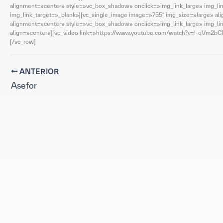
alignment=»center» style=»vc_box_shadow» onclick=»img_link_large» img_li
img_link_target=»_blank»][vc_single_image image=»755″ img_size=»large» a
alignment=»center» style=»vc_box_shadow» onclick=»img_link_large» img_li
align=»center»][vc_video link=»https://www.youtube.com/watch?v=I-qVm2b
[/vc_row]
ANTERIOR
Asefor