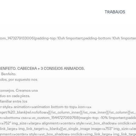
TRABAJOS
tom_1473279133006{padding-top: 10vh !important;padding-bottom: 10vh !importan
BENFEITO. CABECERA + 3 CONSEJOS ANIMADOS.
 Benfeito.
ondos, por supuesto nos
o consejos. Creamos una
tivo en cada pieza.
amiliar entre los
er-style» animation=»animation bottom-to-top» icon=»»
t:%20_blank|rel:nofollow»][/vc_column_inner][/vc_row_inner][/vc_column][vc_col
ion=»bottom» css=».vc_custom_1544727069768{margin-top: -10% !important;padding
age=»752″ img_size=»large» alignment=»center» style=»vc_box_shadow» onclick=»i
ink_large» img_link_target=»_blank»][vc_single_image image=»753″ img_size=»l
ignment=»center» style=»vc_box_shadow» onclick=»img_link_large» img_link_tar