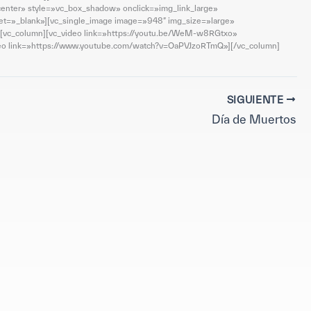
center» style=»vc_box_shadow» onclick=»img_link_large»
get=»_blank»][vc_single_image image=»948″ img_size=»large»
»][vc_column][vc_video link=»https://youtu.be/WeM-w8RGtxo»
deo link=»https://www.youtube.com/watch?v=OaPVJzoRTmQ»][/vc_column]
SIGUIENTE
Día de Muertos