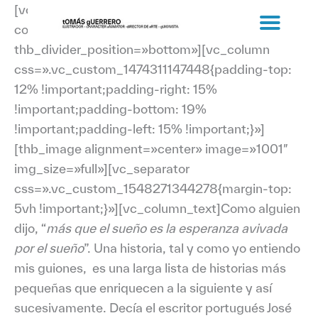
Ir
[vc_row full_height=»yes»
al
content_placement=»middle»
contenido
thb_divider_position=»bottom»][vc_column
css=».vc_custom_1474311147448{padding-top:
12% !important;padding-right: 15%
!important;padding-bottom: 19%
!important;padding-left: 15% !important;}»]
[thb_image alignment=»center» image=»1001″
img_size=»full»][vc_separator
css=».vc_custom_1548271344278{margin-top:
5vh !important;}»][vc_column_text]Como alguien
dijo, “
más que el sueño es la esperanza avivada
por el sueño
”. Una historia, tal y como yo entiendo
mis guiones, es una larga lista de historias más
pequeñas que enriquecen a la siguiente y así
sucesivamente. Decía el escritor portugués José